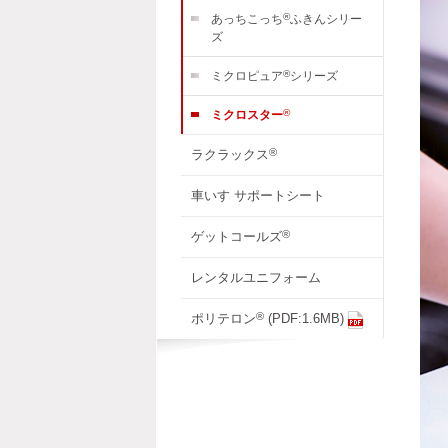
®
あっちこっち
ふきんシリー
ズ
®
ミクロピュア
シリーズ
®
ミクロスター
®
ラクラックス
車いす サポートシート
®
ゲットコールズ
レンタルユニフォーム
®
ポリテロン
(PDF:1.6MB)