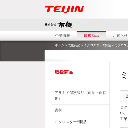
企業情報
取扱商品
お知らせ
®
ホーム
>
取扱商品
>
ミクロスター
製品
> ミクロス
取扱商品
アラミド保護製品（耐熱・耐切
創）
ミク
資材
い。
工業
®
ミクロスター
製品