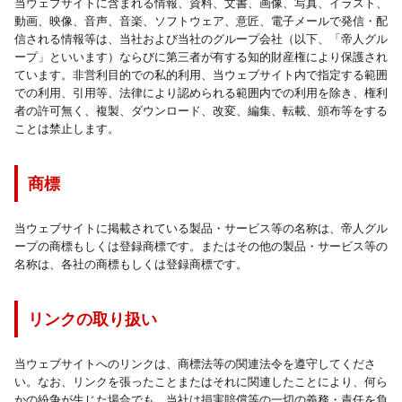
当ウェブサイトに含まれる情報、資料、文書、画像、写真、イラスト、
動画、映像、音声、音楽、ソフトウェア、意匠、電子メールで発信・配
信される情報等は、当社および当社のグループ会社（以下、「帝人グル
ープ」といいます）ならびに第三者が有する知的財産権により保護され
ています。非営利目的での私的利用、当ウェブサイト内で指定する範囲
での利用、引用等、法律により認められる範囲内での利用を除き、権利
者の許可無く、複製、ダウンロード、改変、編集、転載、頒布等をする
ことは禁止します。
商標
当ウェブサイトに掲載されている製品・サービス等の名称は、帝人グル
ープの商標もしくは登録商標です。またはその他の製品・サービス等の
名称は、各社の商標もしくは登録商標です。
リンクの取り扱い
当ウェブサイトへのリンクは、商標法等の関連法令を遵守してくださ
い。なお、リンクを張ったことまたはそれに関連したことにより、何ら
かの紛争が生じた場合でも、当社は損害賠償等の一切の義務・責任を負